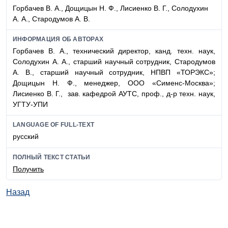
Горбачев В. А., Дощицын Н. Ф., Лисиенко В. Г., Солодухин
А. А., Стародумов А. В.
ИНФОРМАЦИЯ ОБ АВТОРАХ
Горбачев В. А., технический директор, канд. техн. наук,
Солодухин А. А., старший научный сотрудник, Стародумов
А. В., старший научный сотрудник, НПВП «ТОРЭКС»;
Дощицын Н. Ф., менеджер, ООО «Сименс-Москва»;
Лисиенко В. Г., зав. кафедрой АУТС, проф., д-р техн. наук,
УГТУ-УПИ
LANGUAGE OF FULL-TEXT
русский
ПОЛНЫЙ ТЕКСТ СТАТЬИ
Получить
Назад