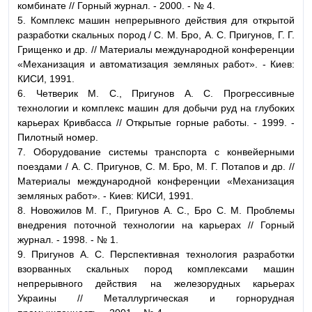
комбинате // Горный журнал. - 2000. - № 4.
5.
Комплекс
машин непрерывного действия для открытой
разработки скальных пород / С. М. Бро, А. С. Пригунов, Г. Г.
Грищенко и др. // Материалы международной конференции
«Механизация и автоматизация земляных работ».
-
Киев:
КИСИ, 1991.
6.
Четверик М. С., Пригунов А. С.
Прогрессивные
технологии и комплекс машин для добычи руд на глубоких
карьерах Кривбасса // Открытые горные работы. - 1999. -
Пилотный номер.
7.
Оборудование
системы транспорта с конвейерными
поездами / А. С. Пригунов, С. М. Бро, М. Г. Потапов и др. //
Материалы международной конференции «Механизация
земляных работ». - Киев: КИСИ, 1991.
8.
Новожилов М. Г., Пригунов А. С., Бро С. М.
Проблемы
внедрения поточной технологии на карьерах // Горный
журнал.
-
1998.
-
№ 1.
9.
Пригунов А. С.
Перспективная технология разработки
взорванных скальных пород комплексами машин
непрерывного действия на железорудных карьерах
Украины // Металлургическая и горнорудная