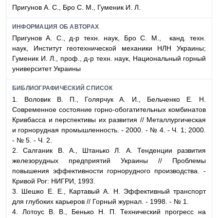
Пригунов А. С., Бро С. М., Гуменик И. Л.
ИНФОРМАЦИЯ ОБ АВТОРАХ
Пригунов А. С., д-р техн. наук, Бро С. М., канд. техн.
наук, Институт геотехнической механики НЛН Украины;
Гуменик И. Л., проф., д-р техн. наук, Национальный горный
университет Украины
БИБЛИОГРАФИЧЕСКИЙ СПИСОК
1.
Воловик В. П., Голярчук А. И., Бельченко Е. Н.
Современное состояние горно-обогатительных комбинатов
Кривбасса и перспективы их развития // Металлургическая
и горнорудная промышленность.
-
2000. - № 4. - Ч. 1; 2000.
- № 5. - Ч. 2.
2.
Салганик В. А., Штанько Л. А.
Тенденции развития
железорудных предприятий Украины // Проблемы
повышения эффективности горнорудного производства. -
Кривой Рог: НИГРИ, 1993.
3.
Шешко Е. Е., Картавый А. Н.
Эффективный транспорт
для глубоких карьеров // Горный журнал. - 1998. - № 1.
4.
Лотоус В. В., Бенько Н. П.
Технический прогресс на