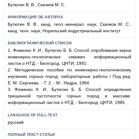
Бутюгин В. В., Скачков М. С.
ИНФОРМАЦИЯ ОБ АВТОРАХ
Бутюгин В. В., канд. геол.-минерал. наук, Скачков М. С.,
канд. техн. наук, Норильский индустриальный институт
БИБЛИОГРАФИЧЕСКИЙ СПИСОК
1.
Фоменко К. И., Бутюгин Б. Б.
Способ опробования керна
инженерно-геологических скважин: информационный
листок о НТД.
-
Белгород: ЦНТИ, 1991.
2.
Методическое
пособие по инженерно-геологическому
изучению горных пород: лабораторные работы / Под ред.
Е. М. Сергеева. - Т. 2. - М.: Недра, 1984.
3.
Фоменко К. И., Бутюгин Б. Б.
Способ определения
трещинной пустотности горных пород в массиве:
информационный листок о НТД.
-
Белгород: ЦНТИ, 1985.
LANGUAGE OF FULL-TEXT
русский
ПОЛНЫЙ ТЕКСТ СТАТЬИ