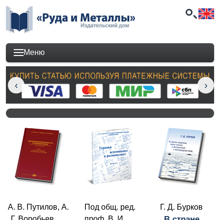
Меню
А. В. Путилов, А.
Под общ. ред.
Г. Д. Бурков
Г. Воробьев, …
проф. В. И. …
В стране