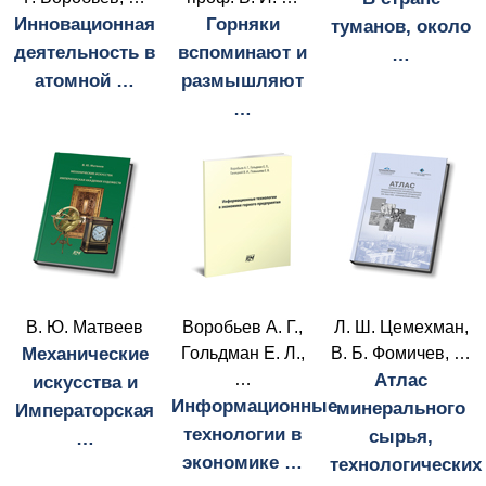
Инновационная
Горняки
туманов, около
деятельность в
вспоминают и
…
атомной …
размышляют
…
В. Ю. Матвеев
Воробьев А. Г.,
Л. Ш. Цемехман,
Механические
Гольдман Е. Л.,
В. Б. Фомичев, …
…
Атлас
искусства и
Информационные
минерального
Императорская
технологии в
сырья,
…
экономике …
технологических