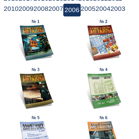
2010
2009
2008
2007
2005
2004
2003
2006
№ 1
№ 2
№ 3
№ 4
№ 5
№ 6