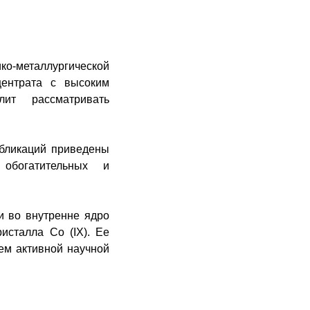
о-металлургической
центрата с высоким
ит рассматривать
убликаций приведены
обогатительных и
и во внутренне ядро
кристалла
Co
(
IX
). Ее
ем активной научной