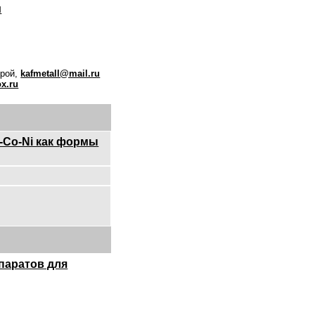
и
рой,
kafmetall@mail.ru
x.ru
-Co-Ni как формы
паратов для