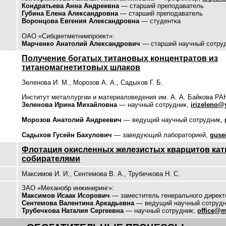
Кондратьева Анна Андреевна
— старший преподаватель
Губина Елена Александровна
— старший преподаватель
Воронцова Евгения Александровна
— студентка
ОАО «Сибцветметниипроект»:
Марченко Анатолий Александрович
— старший научный сотру
Получение богатых титановых концентратов из
титаномагнетитовых шлаков
Зеленова И. М., Морозов А. А., Садыхов Г. Б.
Институт металлургии и материаловедения им. А. А. Байкова РА
Зеленова Ирина Михайловна
— научный сотрудник,
irizeleno@
Морозов Анатолий Андреевич
— ведущий научный сотрудник,
Садыхов Гусейн Бахулович
— заведующий лабораторией,
guse
Флотация окисленных железистых кварцитов ка
собирателями
Максимов И. И., Сентемова В. А., Трубечкова Н. С.
ЗАО «Механобр инжиниринг»:
Максимов Исаак Исорович
— заместитель генерального директ
Сентемова Валентина Аркадьевна
— ведущий научный сотрудн
Трубечкова Наталия Сергеевна
— научный сотрудник;
office@