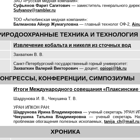
ЗАО «Русская медная компания»:
Суфьянов Фарит Сагитович
— заместитель генерального дирек
Sufyanov@rambler.ru
ТОО «Актюбинская медная компания»:
Балманова Айнур Жумагуловна
— главный технолог ОФ-2,
Ain
РИРОДООХРАННЫЕ ТЕХНИКА И ТЕХНОЛОГИЯ
Извлечение кобальта и никеля из сточных вод
Захваткин В. В.
Санкт-Петербургский государственный горный университет:
Захваткин Валерий Викторович
— доцент,
opiopi@bk.ru
КОНГРЕССЫ, КОНФЕРЕНЦИИ, СИМПОЗИУМЫ
Итоги Международного совещания «Плаксинские
Шадрунова И. В., Чекушина Т. В.
УРАН ИПКОН РАН:
Шадрунова Ирина Владимировна
— ученый секретарь УРАН 
Чекушина Татьяна Владимировна
— ученый секретарь Нау
проблемам обогащения полезных ископаемых,
tanija_ch@mail.ru
ХРОНИКА