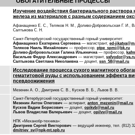
ОБОГАТИТЕЛЬНЫЕ ПРОЦЕССЫ
Изучение воздействия бактериального раствора 
железа из материалов с разным содержанием ок
Афанащенко Е. С., Теляков Н. М., Доливо-Добровольская Г. И., В
Салтыкова С. Н.
Санкт-Петербургский государственный горный университет:
Афанащенко Екатерина Сергеевна
— магистрант,
ed-jikatya@ma
Теляков Наиль Михайлович
— профессор,
ptpe_spmi@bk.ru
Доливо-Добровольская Галина Ильинична
— профессор,
kafm
Васильев Федор Александрович
— магистрант,
vafyodor@ya.r
Салтыкова Светлана Николаевна
— доцент,
ssn_58@mail.ru
Исследование процесса сухого магнитного обог
гематитовой руды с использованием эффекта в
псевдоожижения
Мезенин А. О., Дмитриев С. В., Кусков В. Б., Львов В. В.
Санкт-Петербургский государственный горный университет:
Мезенин Антон Олегович
— аспирант,
anton_mezenin@mail.ru
Кусков Вадим Борисович
— доцент,
opikvb@mail.ru
Львов Владислав Валерьевич
— доцент,
opilvv@mail.ru
НПК «Механобр-техника»:
Дмитриев Сергей Викторович
— ведущий инженер, тел. (812) 32
dmitriev_sv@npk-mt.spb.ru