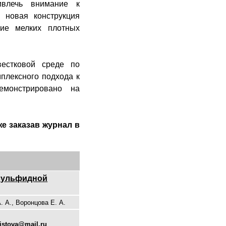
ивлечь внимание к
 новая конструкция
ние мелких плотных
вестковой среде по
плексного подхода к
емонстрировано на
е заказав журнал в
 сульфидной
. А., Воронцова Е. А.
istova@mail.ru