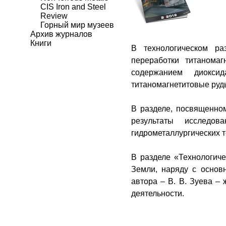
CIS Iron and Steel
Review
Горный мир музеев
Архив журналов
Книги
В технологическом ра
переработки титанома
содержанием диокси
титаномагнетитовые руды
В разделе, посвященно
результаты исследо
гидрометаллургических т
В разделе «Технологиче
Земли, наряду с осно
автора – В. В. Зуева –
деятельности.