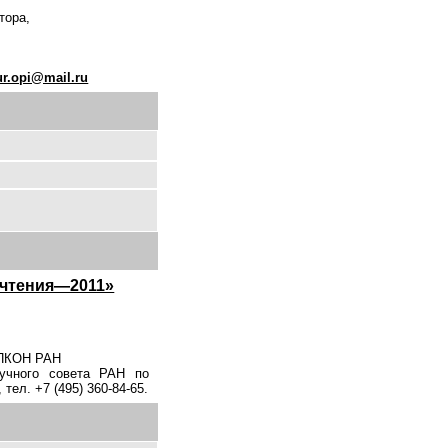
тора,
ur.opi@mail.ru
 чтения—2011»
ИПКОН РАН
чного совета РАН по
, тел. +7 (495) 360-84-65.