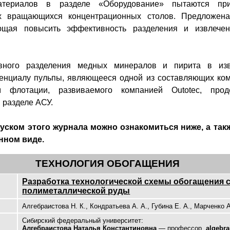
териалов в разделе «Оборудование» пытаются пр
х вращающихся концентрационных столов. Предложена
яющая повысить эффективность разделения и извлече
ивного разделения медных минералов и пирита в из
енциалу пульпы, являющееся одной из составляющих ком
м флотации, развиваемого компанией
Outotec
, прод
 разделе АСУ.
ском этого журнала можно ознакомиться ниже, а такж
нном виде.
ТЕХНОЛОГИЯ ОБОГАЩЕНИЯ
Разработка технологической схемы обогащения
полиметаллической руды
Алгебраистова Н. К., Кондратьева А. А., Губина Е. А., Марченко А
Сибирский федеральный университет:
Алгебраистова Наталья Константиновна
— профессор,
algebra