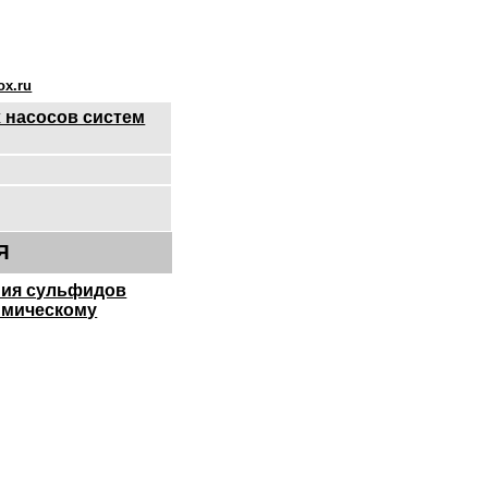
x.ru
 насосов систем
Я
ния сульфидов
химическому