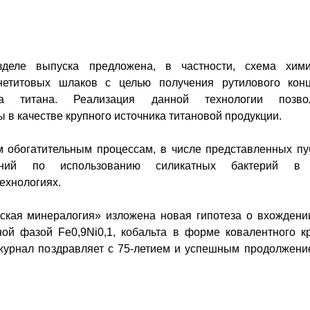
зделе выпуска предложена, в частности, схема химик
гнетитовых шлаков с целью получения рутилового кон
да титана. Реализация данной технологии позвол
 в качестве крупного источника титановой продукции.
м обогатительным процессам, в числе представленных п
ваний по использованию силикатных бактерий в 
ехнологиях.
ская минералогия» изложена новая гипотеза о вхождени
вной фазой
Fe
0,9
Ni
0,1, кобальта в форме ковалентного 
 журнал поздравляет с 75-летием и успешным продолжени