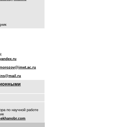
дник
Н:
yandex.ru
morozov@imet.ac.ru
ins@mail.ru
тионными
ора по научной работе
ик
mekhanobr.com