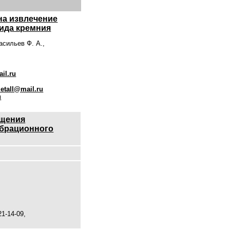
на извлечение
сида кремния
асильев Ф. А.,
il.ru
etall@mail.ru
u
ащения
ибрационного
1-14-09,