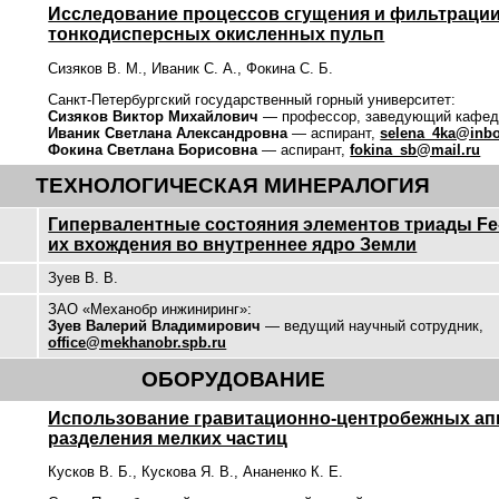
Исследование процессов сгущения и фильтраци
тонкодисперсных окисленных пульп
Сизяков В. М., Иваник С. А., Фокина С. Б.
Санкт-Петербургский государственный горный университет:
Сизяков Виктор Михайлович
— профессор, заведующий кафед
Иваник Светлана Александровна
— аспирант,
selena_4ka@inbo
Фокина Светлана Борисовна
— аспирант,
fokina_sb@mail.ru
ТЕХНОЛОГИЧЕСКАЯ МИНЕРАЛОГИЯ
Гипервалентные состояния элементов триады Fe
их вхождения во внутреннее ядро Земли
Зуев В. В.
ЗАО «Механобр инжиниринг»:
Зуев Валерий Владимирович
— ведущий научный сотрудник,
office@mekhanobr.spb.ru
ОБОРУДОВАНИЕ
Использование гравитационно-центробежных ап
разделения мелких частиц
Кусков В. Б., Кускова Я. В., Ананенко К. Е.