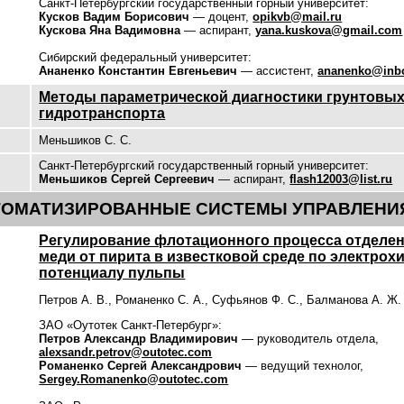
Санкт-Петербургский государственный горный университет:
Кусков Вадим Борисович
— доцент,
opikvb@mail.ru
Кускова Яна Вадимовна
— аспирант,
yana.kuskova@gmail.com
Сибирский федеральный университет:
Ананенко Константин Евгеньевич
— ассистент,
ananenko@inbo
Методы параметрической диагностики грунтовых
гидротранспорта
Меньшиков С. С.
Санкт-Петербургский государственный горный университет:
Меньшиков Сергей Сергеевич
— аспирант,
flash12003@list.ru
ТОМАТИЗИРОВАННЫЕ СИСТЕМЫ УПРАВЛЕНИ
Регулирование флотационного процесса отделе
меди от пирита в известковой среде по электро
потенциалу пульпы
Петров А. В., Романенко С. А., Суфьянов Ф. С., Балманова А. Ж.
ЗАО «Оутотек Санкт-Петербург»:
Петров Александр Владимирович
— руководитель отдела,
alexsandr.petrov@outotec.com
Романенко Сергей Александрович
— ведущий технолог,
Sergey.Romanenko@outotec.com