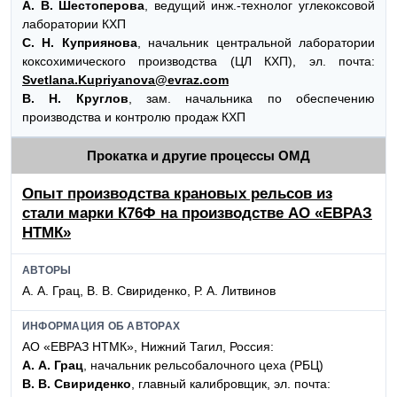
А. В. Шестоперова
, ведущий инж.-технолог углекоксовой
лаборатории КХП
С. Н. Куприянова
, начальник центральной лаборатории
коксохимического производства (ЦЛ КХП), эл. почта:
Svetlana.Kupriyanova@evraz.com
В. Н. Круглов
, зам. начальника по обеспечению
производства и контролю продаж КХП
Прокатка и другие процессы ОМД
Опыт производства крановых рельсов из
стали марки К76Ф на производстве АО «ЕВРАЗ
НТМК»
АВТОРЫ
А. А. Грац, В. В. Свириденко, Р. А. Литвинов
ИНФОРМАЦИЯ ОБ АВТОРАХ
АО «ЕВРАЗ НТМК», Нижний Тагил, Россия:
А. А. Грац
, начальник рельсобалочного цеха (РБЦ)
В. В. Свириденко
, главный калибровщик, эл. почта: