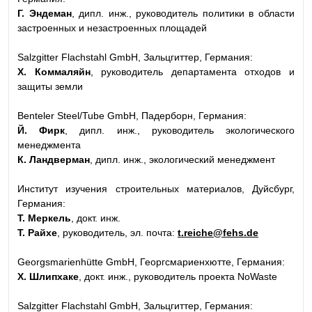
Г. Эндеман
, дипл. инж., руководитель политики в области
застроенных и незастроенных площадей
Salzgitter Flachstahl GmbH, Зальцгиттер, Германия:
Х. Коммаляйн
, руководитель департамента отходов и
защиты земли
Benteler Steel/Tube GmbH, Падерборн, Германия:
Й. Фирк
, дипл. инж., руководитель экологического
менеджмента
К. Ландверман
, дипл. инж., экологический менеджмент
Институт изучения строительных материалов, Дуйсбург,
Германия:
Т. Меркель
, докт. инж.
Т. Райхе
, руководитель, эл. почта:
t.reiche@fehs.de
Georgsmarienhütte GmbH, Георгсмариенхютте, Германия:
Х. Шлипхаке
, докт. инж., руководитель проекта NoWaste
Salzgitter Flachstahl GmbH, Зальцгиттер, Германия: