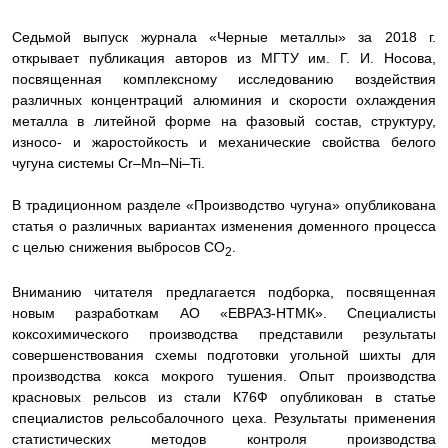
Седьмой выпуск журнала «Черные металлы» за 2018 г.
открывает публикация авторов из МГТУ им. Г. И. Носова,
посвященная
комплексному исследованию воздействия
различных концентраций алюминия и скорости ох
лаждения
металла в литейной форме на фазовый состав, структуру,
износо- и жаростойкость и механические свойства белого
чугуна системы Cr–Mn–Ni–Ti.
В традиционном разделе «Производство чугуна» опубликована
статья о различных вариантах изменения доменного процесса
с целью снижения выбросов СО
.
2
Вниманию читателя предлагается подборка, посвященная
новым разработкам АО «ЕВРАЗ-НТМК». Специалисты
коксохимического производства представили результаты
совершенствования схемы подготовки угольной шихты для
производства кокса мокрого тушения. Опыт производства
красновых рельсов из стали К76Ф опубликован в статье
специалистов рельсобалочного цеха. Результаты применения
статистических методов контроля производства