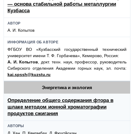
— основа стабильной работы металлургии
Кузбасса
АВТОР
А. И. Копытов
ИНФОРМАЦИЯ ОБ АВТОРЕ
ФГБОУ ВО «Кузбасский государственный технический
университет имени Т. Ф. Горбачева», Кемерово, Россия:
А. И. Копытов
, докт. техн. наук, профессор, руководитель
Сибирского отделения Академии горных наук, эл. почта:
kai.spssh@kuzstu.ru
Энергетика и экология
Определение общего содержания фтора в
шлаке методом ионной хроматографии
продуктов сжигания
АВТОРЫ
Д. Хан, П. Квирмбах, Л. Фюхтйохан