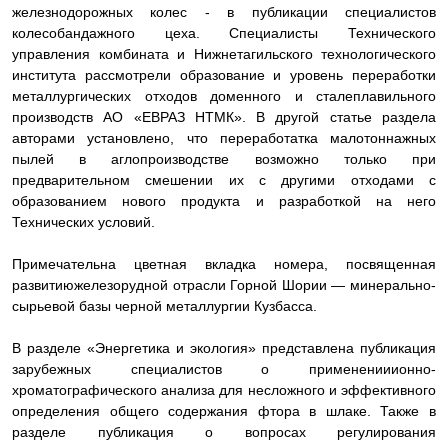
железнодорожных колес - в публикации специалистов
колесобандажного цеха. Специалисты
Технического
управления комбината и
Нижнетагильского технологического
института рассмотрели образование и уровень переработки
металлургических отходов доменного и сталеплавиль
ного
производств АО «ЕВРАЗ НТМК».
В другой статье раздела
авторами установлено, что переработатка малотоннажных
пылей в аглопроизводстве возможно только при
пред
варительном смешении их с другими отходами с
образованием нового продукта и разработкой на него
Технических условий.
Примечательна цветная вкладка номера, посвященная
р
азвитию
железорудной отрасли Горной Шо
рии —
минерально-
сырьевой базы черной металлургии Кузбасса.
В разделе «Энергетика и экология» представлена публикация
зарубежных специалистов о применении
ионно-
хроматографического анализа
для несложного и эффективного
определения общего содержания фтора в шлаке.
Также в
разделе публикация о вопросах регулирования