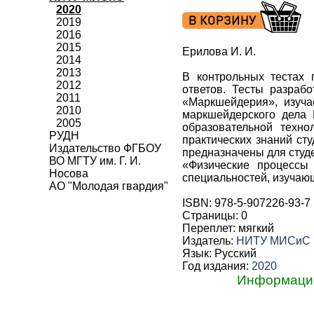
2020
2019
2016
2015
Ерилова И. И.
2014
2013
В контрольных тестах 
2012
ответов. Тесты разраб
2011
«Маркшейдерия», изуча
2010
маркшейдерского дела 
2005
образовательной техно
РУДН
практических знаний ст
Издательство ФГБОУ
предназначены для студе
ВО МГТУ им. Г. И.
«Физические процессы 
Носова
специальностей, изуча
АО "Молодая гвардия"
ISBN: 978-5-907226-93-7
Страницы: 0
Переплет: мягкий
Издатель:
НИТУ МИСиС
Язык: Русский
Год издания:
2020
Информацию 