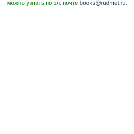
можно узнать по эл. почте
books@rudmet.ru
.
© ИД "Руда и Металлы" 2011-2026
Наверх
На главную
Каталог
Подписки
Политика обработки персональных данных